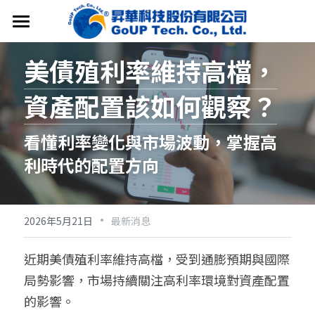
首頁
美債殖利率維持高檔，
S(AI)aS平台
資產配置該如何觀察？
業務系統
CloudWinner(AI)會員服務比較表
看懂利率變化與市場波動，掌握高
CloudWinner(AI)保險大贏家(專業版)
會員服務
Proposal贏家保險建議書系統
利時代的配置方向
CloudWinner(AI)保險贏家(企業版)
Application贏家保險要保書系統
關於昇華
即時 Line(線上客服)
CloudWE贏家保經代行政管理平台
Online Insured贏家保險線上投保系統
保險軟體推薦比較表(贏家 Facts First)
加入我們
關於昇華
·
2026年5月21日
最新消息
CloudWEWin贏家行動投保HUB
贏家保險電子商務系統
晨會邀約(加LINE告知)
標竿品牌客戶
聯絡我們
近期美債殖利率維持高檔，受到通膨預期與國際
贏家保險銀保新契約管理系統
CloudWinner(AI)會員服務比較表
搜索
局勢影響，市場持續關注高利率環境對資產配置
的影響。
保單健診智能引擎租賃(含險種資訊源)
CloudWinner(AI)申請(7天免費試用)
繁體中文