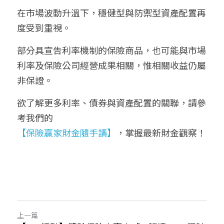
在市場波動升溫下，穩健型與防禦型資產配置再
雲端險種資訊源租賃(含加值運算數據/AI應用)
保險早知道
(02)26547969
繁體中文
度受到重視。
webline@gouptech.com
保險卡單網路作業平台(租賃)
English
部分具宣告利率機制的保險商品，也可能與市場
利率及保險公司經營成果相關，惟相關收益仍屬
非保證。
欲了解更多利率、債券與資產配置的關聯，請參
考我們的
【保險贏家財金隨手讀】
，掌握最新財金觀察！
上一篇