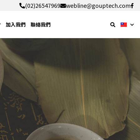
(02)26547969
(02)26547969
webline@gouptech.com
webline@gouptech.com
加入我們
聯絡我們