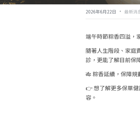
·
2026年6月22日
最新消
端午時節粽香四溢，
隨著人生階段、家庭
診，更能了解目前保
🎋 粽香延續，保障
👉 想了解更多保單
容。